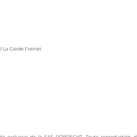
80 La Garde Freinet
été exclusive de la SAS ROBRECHT. Toute reproduction, dis